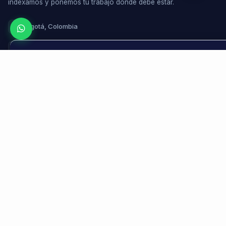
indexamos y ponemos tu trabajo donde debe estar.
Bogotá, Colombia
director@entropiaeducativa.com
Utilizamos cookies para mejorar tu experiencia en
nuestro sitio web. Al continuar navegando, aceptas
+57 317 300 7680
nuestra política de privacidad.
ACEPTAR
ENLACES
>
Inicio
>
Nosotros
>
Investigación
>
Servicios
>
Convocatorias (Alétheia)