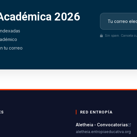
 Académica 2026
 indexadas
Sin spam. Cancela cu
académico
n tu correo
ES
RED ENTROPÍA
Aletheia - Convocatorias
aletheia.entropiaeducativa.org
s