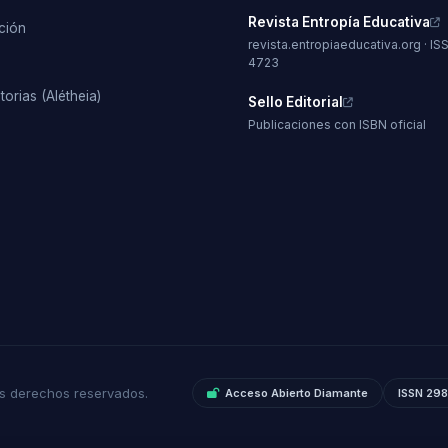
Revista Entropía Educativa
ción
revista.entropiaeducativa.org · IS
s
4723
orias (Alétheia)
Sello Editorial
Publicaciones con ISBN oficial
os derechos reservados.
Acceso Abierto Diamante
ISSN 29