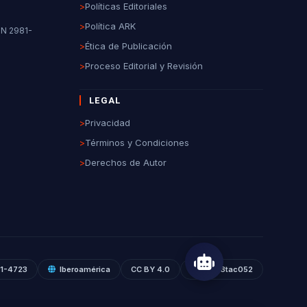
>
Políticas Editoriales
>
Política ARK
SN 2981-
>
Ética de Publicación
>
Proceso Editorial y Revisión
LEGAL
>
Privacidad
>
Términos y Condiciones
>
Derechos de Autor
81-4723
Iberoamérica
CC BY 4.0
ROR: 033tac052