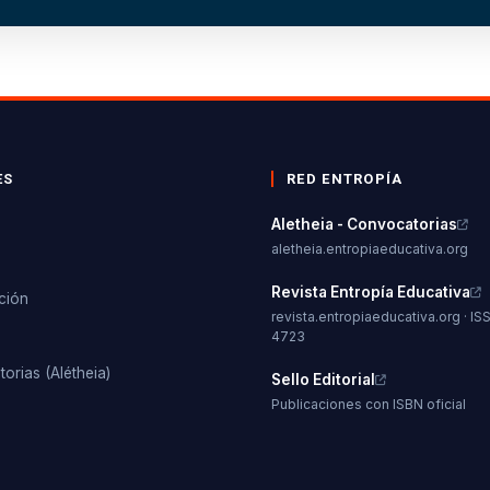
ES
RED ENTROPÍA
Aletheia - Convocatorias
aletheia.entropiaeducativa.org
s
Revista Entropía Educativa
ción
revista.entropiaeducativa.org · IS
s
4723
orias (Alétheia)
Sello Editorial
Publicaciones con ISBN oficial