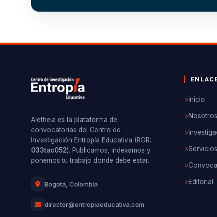
ENLAC
>
Inicio
>
Nosotro
Aletheia es la plataforma de
convocatorias del Centro de
>
Investiga
Investigación Entropía Educativa (ROR:
>
Servicio
033tac052
). Publicamos, indexamos y
ponemos tu trabajo donde debe estar.
>
Convocat
>
Editorial
Bogotá, Colombia
director@entropiaeducativa.com