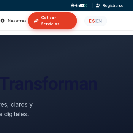
|
Registrarse
Cotizar
Nosotros
ES
EN
|
Servicios
e Transforman
es, claros y
digitales.