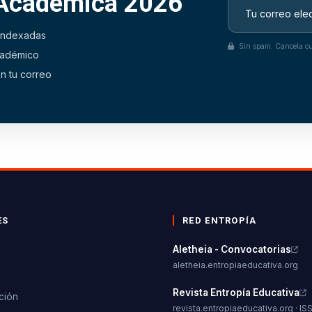
 Académica 2026
 indexadas
Sin spam. Cancela cu
académico
n tu correo
ES
RED ENTROPÍA
Aletheia - Convocatorias
aletheia.entropiaeducativa.org
s
Revista Entropía Educativa
ción
revista.entropiaeducativa.org · IS