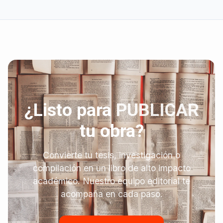
¿Listo para
PUBLICAR
tu obra?
Convierte tu tesis, investigación o
compilación en un libro de alto impacto
académico. Nuestro equipo editorial te
acompaña en cada paso.